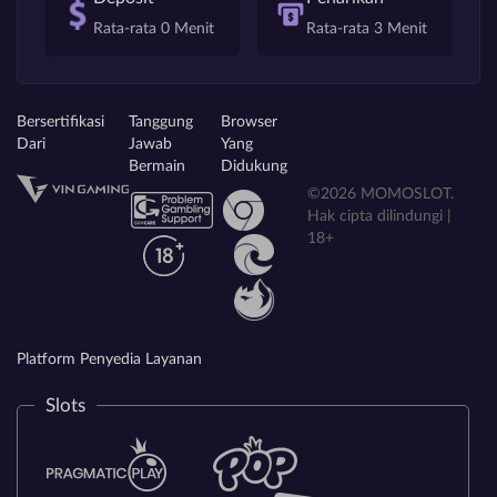
Rata-rata 0 Menit
Rata-rata 3 Menit
Bersertifikasi
Tanggung
Browser
Dari
Jawab
Yang
Bermain
Didukung
©2026 MOMOSLOT.
Hak cipta dilindungi |
18+
Platform Penyedia Layanan
Slots