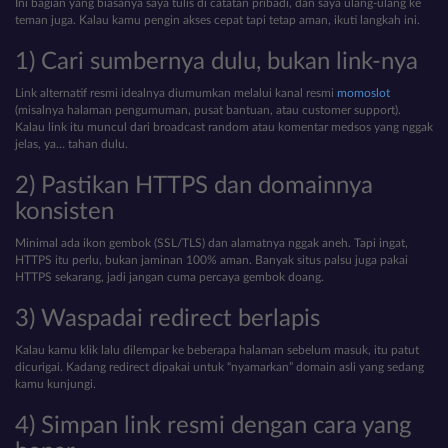
Ini bagian yang biasanya saya tulis di catatan pribadi, dan saya ulang-ulang ke
teman juga. Kalau kamu pengin akses cepat tapi tetap aman, ikuti langkah ini.
1) Cari sumbernya dulu, bukan link-nya
Link alternatif resmi idealnya diumumkan melalui kanal resmi
momoslot
(misalnya halaman pengumuman, pusat bantuan, atau customer support).
Kalau link itu muncul dari broadcast random atau komentar medsos yang nggak
jelas, ya… tahan dulu.
2) Pastikan HTTPS dan domainnya
konsisten
Minimal ada ikon gembok (SSL/TLS) dan alamatnya nggak aneh. Tapi ingat,
HTTPS itu perlu, bukan jaminan 100% aman. Banyak situs palsu juga pakai
HTTPS sekarang, jadi jangan cuma percaya gembok doang.
3) Waspadai redirect berlapis
Kalau kamu klik lalu dilempar ke beberapa halaman sebelum masuk, itu patut
dicurigai. Kadang redirect dipakai untuk “nyamarkan” domain asli yang sedang
kamu kunjungi.
4) Simpan link resmi dengan cara yang