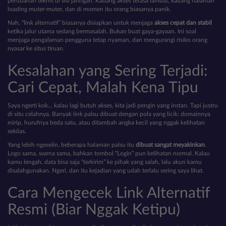
perubahan teknis di sisi jaringan. Kadang akses terasa lambat, kadang halaman
loading muter-muter, dan di momen itu orang biasanya panik.
Nah, “link alternatif” biasanya disiapkan untuk menjaga
akses cepat dan stabil
ketika jalur utama sedang bermasalah. Bukan buat gaya-gayaan. Ini soal
menjaga pengalaman pengguna tetap nyaman, dan mengurangi risiko orang
nyasar ke situs tiruan.
Kesalahan yang Sering Terjadi:
Cari Cepat, Malah Kena Tipu
Saya ngerti kok… kalau lagi butuh akses, kita jadi pengin yang instan. Tapi justru
di situ celahnya. Banyak link palsu dibuat dengan pola yang licik: domainnya
mirip, hurufnya beda satu, atau ditambah angka kecil yang nggak kelihatan
sekilas.
Yang lebih ngeselin, beberapa halaman palsu itu
dibuat sangat meyakinkan
.
Logo sama, warna sama, bahkan tombol “Login” pun kelihatan normal. Kalau
kamu lengah, data bisa saja “terkirim” ke pihak yang salah, lalu akun kamu
disalahgunakan. Ngeri, dan itu kejadian yang udah terlalu sering saya lihat.
Cara Mengecek Link Alternatif
Resmi (Biar Nggak Ketipu)