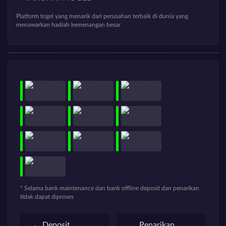
Platform togel yang menarik dari perusahan terbaik di dunia yang
menawarkan hadiah kemenangan besar
* Selama bank maintenance dan bank offline deposit dan penarikan
tidak dapat diproses
Deposit
Penarikan