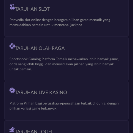
TARUHAN SLOT
Penyedia slot online dengan beragam pilihan game menarik yang
memudahkan pemain untuk mencapai jackpot
TARUHAN OLAHRAGA
Sportsbook Gaming Platform Terbaik menawarkan lebih banyak game,
odds yang lebih tinggi, dan menyediakan pilihan yang lebih banyak
untuk pemain.
TARUHAN LIVE KASINO
Platform Pilihan bagi perusahaan-perusahaan terbaik di dunia, dengan
pilihan variasi game terbanyak
TARUHAN TOGEL