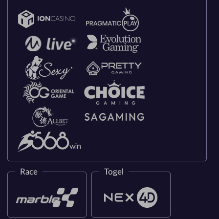
Race
Togel