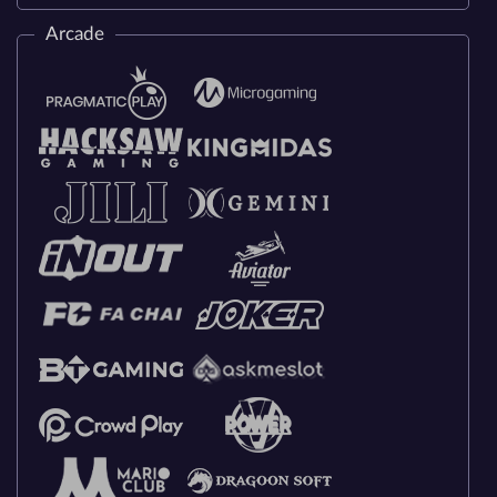
Arcade