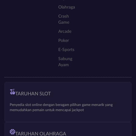
Olahraga
Crash
Game
Arcade
Poker
E-Sports
Sabung
Ayam
TARUHAN SLOT
Penyedia slot online dengan beragam pilihan game menarik yang
memudahkan pemain untuk mencapai jackpot
TARUHAN OLAHRAGA