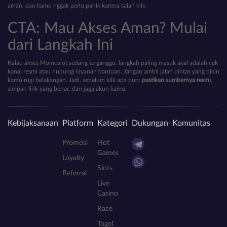
aman, dan kamu nggak perlu panik karena salah klik.
CTA: Mau Akses Aman? Mulai
dari Langkah Ini
Kalau akses Momoslot sedang terganggu, langkah paling masuk akal adalah cek
kanal resmi atau hubungi layanan bantuan. Jangan ambil jalan pintas yang bikin
kamu rugi belakangan. Jadi, sebelum klik apa pun:
pastikan sumbernya resmi
,
simpan link yang benar, dan jaga akun kamu.
Kebijaksanaan
Platform
Kategori
Dukungan
Komunitas
Promosi
Hot
Games
Loyalty
Slots
Referral
Live
Casino
Race
Togel