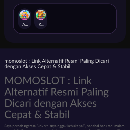
Alice Run
K.O. Island
momoslot : Link Alternatif Resmi Paling Dicari
dengan Akses Cepat & Stabil
MOMOSLOT : Link
Alternatif Resmi Paling
Dicari dengan Akses
Cepat & Stabil
Saya pernah ngerasa “kok situsnya nggak kebuka ya?”, padahal baru tadi malam