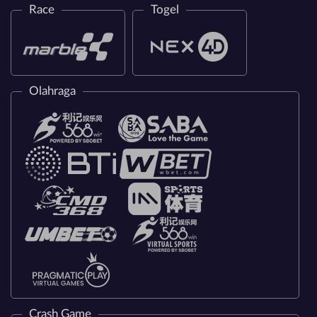
Race
Togel
Olahraga
Crash Game