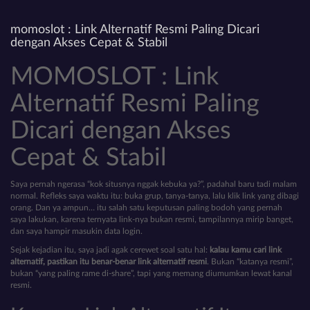
momoslot : Link Alternatif Resmi Paling Dicari
dengan Akses Cepat & Stabil
MOMOSLOT : Link
Alternatif Resmi Paling
Dicari dengan Akses
Cepat & Stabil
Saya pernah ngerasa “kok situsnya nggak kebuka ya?”, padahal baru tadi malam
normal. Refleks saya waktu itu: buka grup, tanya-tanya, lalu klik link yang dibagi
orang. Dan ya ampun… itu salah satu keputusan paling bodoh yang pernah
saya lakukan, karena ternyata link-nya bukan resmi, tampilannya mirip banget,
dan saya hampir masukin data login.
Sejak kejadian itu, saya jadi agak cerewet soal satu hal:
kalau kamu cari link
alternatif, pastikan itu benar-benar link alternatif resmi
. Bukan “katanya resmi”,
bukan “yang paling rame di-share”, tapi yang memang diumumkan lewat kanal
resmi.