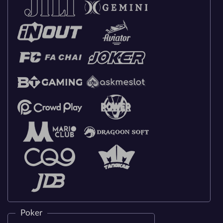
Poker