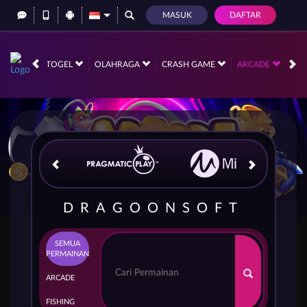
MASUK
DAFTAR
RACE
TOGEL
OLAHRAGA
CRASH GAME
ARCADE
PO
DRAGOONSOFT
SEMUA
PERMAINAN
ARCADE
FISHING