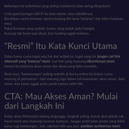
Beberapa hal sederhana yang sering membantu (dan sering dilupakan):
Coba ganti jaringan (Wi-Fi ke data seluler, atau sebaliknya).
Bersihkan cache browser, karena kadang file lama “ketahan” dan bikin halaman
error.
Pakai browser yang update, bukan yang sudah jadul banget.
Kurangi tab berat saat akses, biar loading nggak ketahan.
“Resmi” Itu Kata Kunci Utama
Kalau kamu cuma ingat satu hal dari artikel ini, ingat yang ini:
jangan cari link
alternatif yang “katanya” resmi
. Cari link yang memang
dikonfirmasi resmi
,
karena itu bedanya akses aman dan akses yang bikin masalah.
Buat saya, “kemenangan” paling realistis di dunia online itu bukan cuma
menang di permainan—tapi menang juga dalam hal keamanan: akun aman, data
aman, dan kamu nggak perlu panik karena salah klik.
CTA: Mau Akses Aman? Mulai
dari Langkah Ini
Kalau akses Momoslot sedang terganggu, langkah paling masuk akal adalah cek
kanal resmi atau hubungi layanan bantuan. Jangan ambil jalan pintas yang bikin
kamu rugi belakangan. Jadi, sebelum klik apa pun:
pastikan sumbernya resmi
,