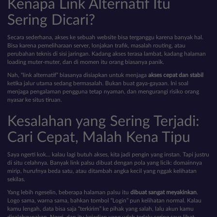
Kenapa Link Alternatif Itu
Sering Dicari?
Secara sederhana, akses ke sebuah website bisa terganggu karena banyak hal.
Bisa karena pemeliharaan server, lonjakan trafik, masalah routing, atau
perubahan teknis di sisi jaringan. Kadang akses terasa lambat, kadang halaman
loading muter-muter, dan di momen itu orang biasanya panik.
Nah, “link alternatif” biasanya disiapkan untuk menjaga
akses cepat dan stabil
ketika jalur utama sedang bermasalah. Bukan buat gaya-gayaan. Ini soal
menjaga pengalaman pengguna tetap nyaman, dan mengurangi risiko orang
nyasar ke situs tiruan.
Kesalahan yang Sering Terjadi:
Cari Cepat, Malah Kena Tipu
Saya ngerti kok… kalau lagi butuh akses, kita jadi pengin yang instan. Tapi justru
di situ celahnya. Banyak link palsu dibuat dengan pola yang licik: domainnya
mirip, hurufnya beda satu, atau ditambah angka kecil yang nggak kelihatan
sekilas.
Yang lebih ngeselin, beberapa halaman palsu itu
dibuat sangat meyakinkan
.
Logo sama, warna sama, bahkan tombol “Login” pun kelihatan normal. Kalau
kamu lengah, data bisa saja “terkirim” ke pihak yang salah, lalu akun kamu