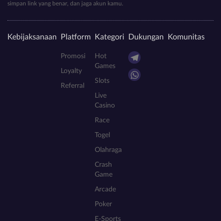
simpan link yang benar, dan jaga akun kamu.
Kebijaksanaan
Platform
Kategori
Dukungan
Komunitas
Promosi
Hot
Games
Loyalty
Slots
Referral
Live
Casino
Race
Togel
Olahraga
Crash
Game
Arcade
Poker
E-Sports