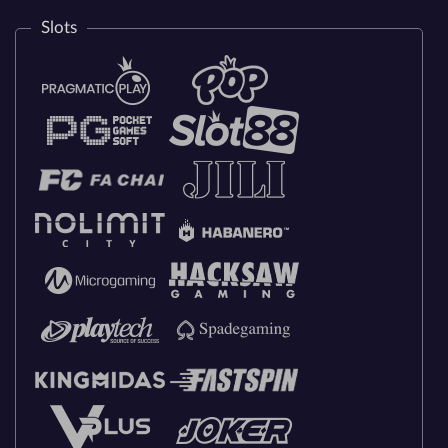
Slots