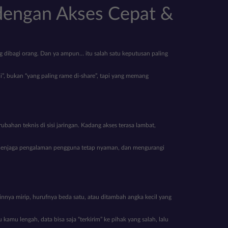
 dengan Akses Cepat &
ang dibagi orang. Dan ya ampun… itu salah satu keputusan paling
i”, bukan “yang paling rame di-share”, tapi yang memang
ubahan teknis di sisi jaringan. Kadang akses terasa lambat,
l menjaga pengalaman pengguna tetap nyaman, dan mengurangi
mainnya mirip, hurufnya beda satu, atau ditambah angka kecil yang
amu lengah, data bisa saja “terkirim” ke pihak yang salah, lalu