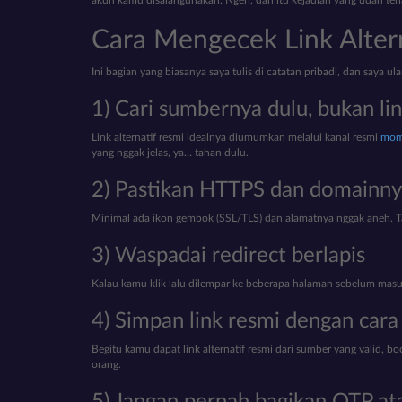
Cara Mengecek Link Altern
Ini bagian yang biasanya saya tulis di catatan pribadi, dan saya u
1) Cari sumbernya dulu, bukan li
Link alternatif resmi idealnya diumumkan melalui kanal resmi
mom
yang nggak jelas, ya… tahan dulu.
2) Pastikan HTTPS dan domainny
Minimal ada ikon gembok (SSL/TLS) dan alamatnya nggak aneh. Ta
3) Waspadai redirect berlapis
Kalau kamu klik lalu dilempar ke beberapa halaman sebelum masuk
4) Simpan link resmi dengan cara
Begitu kamu dapat link alternatif resmi dari sumber yang valid, 
orang.
5) Jangan pernah bagikan OTP a