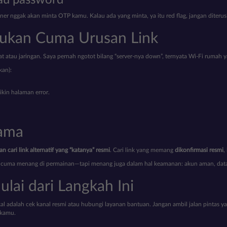
ner nggak akan minta OTP kamu. Kalau ada yang minta, ya itu red flag, jangan diterus
 Bukan Cuma Urusan Link
 atau jaringan. Saya pernah ngotot bilang “server-nya down”, ternyata Wi-Fi rumah yan
kan):
ikin halaman error.
tama
an cari link alternatif yang “katanya” resmi
. Cari link yang memang
dikonfirmasi resmi
,
kan cuma menang di permainan—tapi menang juga dalam hal keamanan: akun aman, data
ai dari Langkah Ini
 adalah cek kanal resmi atau hubungi layanan bantuan. Jangan ambil jalan pintas yan
 kamu.