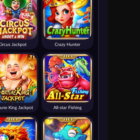
Circus Jackpot
Crazy Hunter
tune King Jackpot
All-star Fishing