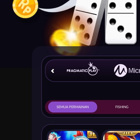
SEMUA PERMAINAN
FISHING