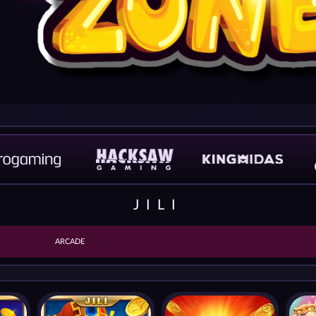
JILI
ARCADE