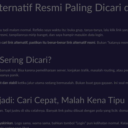
rnatif Resmi Paling Dicari
 tadi malam normal. Refleks saya waktu itu: buka grup, tanya-tanya, lalu klik link y
resmi, tampilannya mirip banget, dan saya hampir masukin data login.
cari link alternatif, pastikan itu benar-benar link alternatif resmi
. Bukan “katanya resm
 Sering Dicari?
nyak hal. Bisa karena pemeliharaan server, lonjakan trafik, masalah routing, atau per
asanya panik.
t dan stabil
ketika jalur utama sedang bermasalah. Bukan buat gaya-gayaan. Ini soa
jadi: Cari Cepat, Malah Kena Tipu
tan. Tapi justru di situ celahnya. Banyak link palsu dibuat dengan pola yang licik: do
yakinkan
. Logo sama, warna sama, bahkan tombol “Login” pun kelihatan normal. Kalau k
u sering saya lihat.