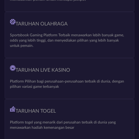
TARUHAN OLAHRAGA
Sportsbook Gaming Platform Terbaik menawarkan lebih banyak game,
odds yang lebih tinggi, dan menyediakan pilihan yang lebih banyak
untuk pemain.
TARUHAN LIVE KASINO
Platform Pilihan bagi perusahaan-perusahaan terbaik di dunia, dengan
pilihan variasi game terbanyak
TARUHAN TOGEL
Platform togel yang menarik dari perusahan terbaik di dunia yang
menawarkan hadiah kemenangan besar