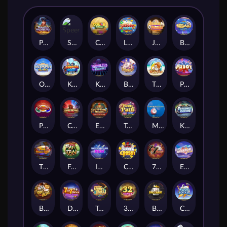
Pirate's Tresure
Speedy Andar Bahar
Colour Game
Ladder Game
Jhandi Munda
Bola Tangkas
Olympus Glory
KM Virtual Animal Race
KM Marble Knockout
Belangkai 2
Thai Hi Lo 2
Pusoy
Plinko
Cockfighting Arena
Egyptian Mines
Teen Patti Blitz
Max Keno
KM Virtual Treadmill Racing
Thai Fish Prawn Crab
Fan Tan Classic
Interstellar Run
Chicken Crossy
7 Up 7 Down Rush
Elite Aviator Club
Bai Buu
Dice Duet
Teen Patti
32 Cards
Baccarat
Cash Rocket