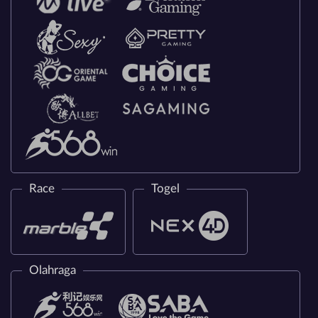
Race
Togel
Olahraga