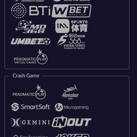
Crash Game