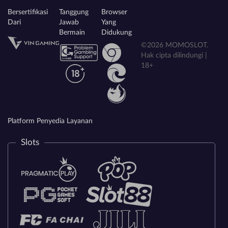
Bersertifikasi
Tanggung
Browser
Dari
Jawab
Yang
Bermain
Didukung
©2026 MOMOSLOT.
Hak cipta dilindungi |
18+
Platform Penyedia Layanan
Slots