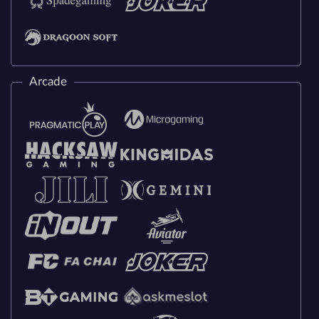
Arcade