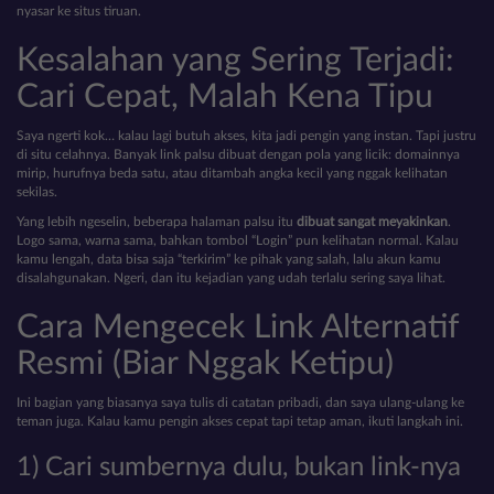
nyasar ke situs tiruan.
Kesalahan yang Sering Terjadi:
Cari Cepat, Malah Kena Tipu
Saya ngerti kok… kalau lagi butuh akses, kita jadi pengin yang instan. Tapi justru
di situ celahnya. Banyak link palsu dibuat dengan pola yang licik: domainnya
mirip, hurufnya beda satu, atau ditambah angka kecil yang nggak kelihatan
sekilas.
Yang lebih ngeselin, beberapa halaman palsu itu
dibuat sangat meyakinkan
.
Logo sama, warna sama, bahkan tombol “Login” pun kelihatan normal. Kalau
kamu lengah, data bisa saja “terkirim” ke pihak yang salah, lalu akun kamu
disalahgunakan. Ngeri, dan itu kejadian yang udah terlalu sering saya lihat.
Cara Mengecek Link Alternatif
Resmi (Biar Nggak Ketipu)
Ini bagian yang biasanya saya tulis di catatan pribadi, dan saya ulang-ulang ke
teman juga. Kalau kamu pengin akses cepat tapi tetap aman, ikuti langkah ini.
1) Cari sumbernya dulu, bukan link-nya