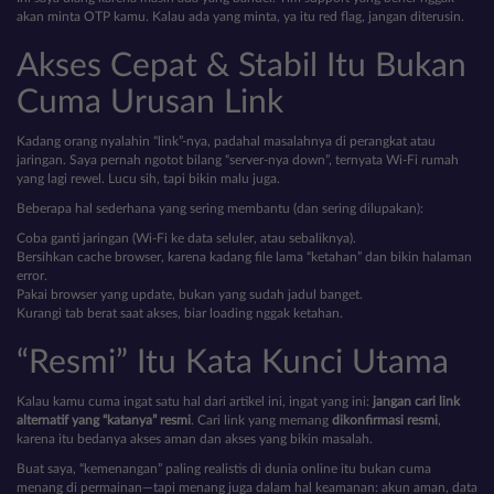
akan minta OTP kamu. Kalau ada yang minta, ya itu red flag, jangan diterusin.
Akses Cepat & Stabil Itu Bukan
Cuma Urusan Link
Kadang orang nyalahin “link”-nya, padahal masalahnya di perangkat atau
jaringan. Saya pernah ngotot bilang “server-nya down”, ternyata Wi-Fi rumah
yang lagi rewel. Lucu sih, tapi bikin malu juga.
Beberapa hal sederhana yang sering membantu (dan sering dilupakan):
Coba ganti jaringan (Wi-Fi ke data seluler, atau sebaliknya).
Bersihkan cache browser, karena kadang file lama “ketahan” dan bikin halaman
error.
Pakai browser yang update, bukan yang sudah jadul banget.
Kurangi tab berat saat akses, biar loading nggak ketahan.
“Resmi” Itu Kata Kunci Utama
Kalau kamu cuma ingat satu hal dari artikel ini, ingat yang ini:
jangan cari link
alternatif yang “katanya” resmi
. Cari link yang memang
dikonfirmasi resmi
,
karena itu bedanya akses aman dan akses yang bikin masalah.
Buat saya, “kemenangan” paling realistis di dunia online itu bukan cuma
menang di permainan—tapi menang juga dalam hal keamanan: akun aman, data