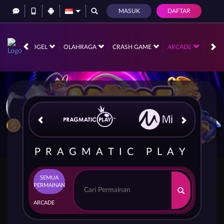
MASUK
DAFTAR
RACE
TOGEL
OLAHRAGA
CRASH GAME
ARCADE
POK
PRAGMATIC PLAY
SEMUA
PERMAINAN
ARCADE