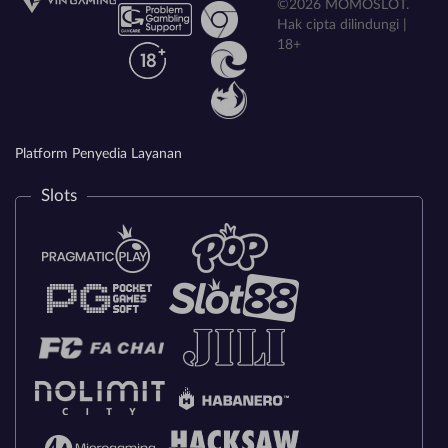
©2026 MOMOSLOT.
Hak cipta dilindungi |
18+
Platform Penyedia Layanan
Slots