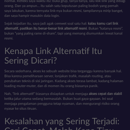
normal. Refleks saya waktu itu: buka grup, tanya-tanya, lalu klik link yang dibagi
orang. Dan ya ampun… itu salah satu keputusan paling bodoh yang pernah
saya lakukan, karena ternyata link-nya bukan resmi, tampilannya mirip banget,
dan saya hampir masukin data login.
Sejak kejadian itu, saya jadi agak cerewet soal satu hal:
kalau kamu cari link
alternatif, pastikan itu benar-benar link alternatif resmi
. Bukan “katanya resmi”,
bukan “yang paling rame di-share”, tapi yang memang diumumkan lewat kanal
resmi.
Kenapa Link Alternatif Itu
Sering Dicari?
Secara sederhana, akses ke sebuah website bisa terganggu karena banyak hal.
Bisa karena pemeliharaan server, lonjakan trafik, masalah routing, atau
perubahan teknis di sisi jaringan. Kadang akses terasa lambat, kadang halaman
loading muter-muter, dan di momen itu orang biasanya panik.
Nah, “link alternatif” biasanya disiapkan untuk menjaga
akses cepat dan stabil
ketika jalur utama sedang bermasalah. Bukan buat gaya-gayaan. Ini soal
menjaga pengalaman pengguna tetap nyaman, dan mengurangi risiko orang
nyasar ke situs tiruan.
Kesalahan yang Sering Terjadi: