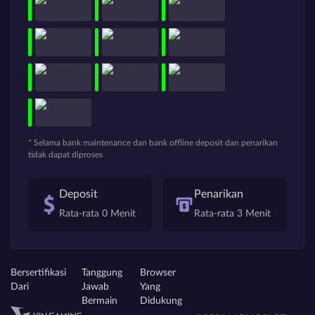
* Selama bank maintenance dan bank offline deposit dan penarikan
tidak dapat diproses
Deposit
Penarikan
Rata-rata 0 Menit
Rata-rata 3 Menit
Bersertifikasi
Tanggung
Browser
Dari
Jawab
Yang
Bermain
Didukung