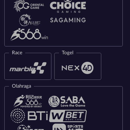
Race
Togel
Olahraga