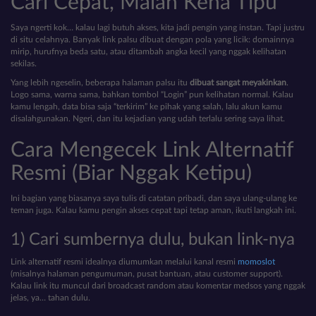
Cari Cepat, Malah Kena Tipu
Saya ngerti kok… kalau lagi butuh akses, kita jadi pengin yang instan. Tapi justru
di situ celahnya. Banyak link palsu dibuat dengan pola yang licik: domainnya
mirip, hurufnya beda satu, atau ditambah angka kecil yang nggak kelihatan
sekilas.
Yang lebih ngeselin, beberapa halaman palsu itu
dibuat sangat meyakinkan
.
Logo sama, warna sama, bahkan tombol “Login” pun kelihatan normal. Kalau
kamu lengah, data bisa saja “terkirim” ke pihak yang salah, lalu akun kamu
disalahgunakan. Ngeri, dan itu kejadian yang udah terlalu sering saya lihat.
Cara Mengecek Link Alternatif
Resmi (Biar Nggak Ketipu)
Ini bagian yang biasanya saya tulis di catatan pribadi, dan saya ulang-ulang ke
teman juga. Kalau kamu pengin akses cepat tapi tetap aman, ikuti langkah ini.
1) Cari sumbernya dulu, bukan link-nya
Link alternatif resmi idealnya diumumkan melalui kanal resmi
momoslot
(misalnya halaman pengumuman, pusat bantuan, atau customer support).
Kalau link itu muncul dari broadcast random atau komentar medsos yang nggak
jelas, ya… tahan dulu.