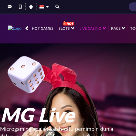
HOT GAMES
SLOTS
LIVE CASINO
RACE
TO
MG Live
Microgaming adalah salah satu pemimpin dunia