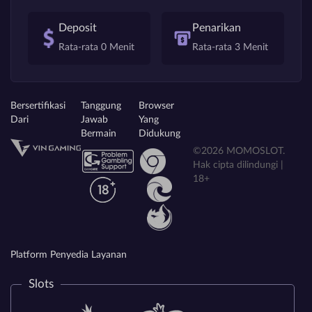
Deposit
Penarikan
Rata-rata 0 Menit
Rata-rata 3 Menit
Bersertifikasi
Tanggung
Browser
Dari
Jawab
Yang
Bermain
Didukung
©2026 MOMOSLOT.
Hak cipta dilindungi |
18+
Platform Penyedia Layanan
Slots