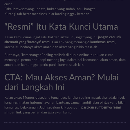
error.
Pakai browser yang update, bukan yang sudah jadul banget.
Kurangi tab berat saat akses, biar loading nggak ketahan.
“Resmi” Itu Kata Kunci Utama
Kalau kamu cuma ingat satu hal dari artikel ini, ingat yang ini:
jangan cari link
alternatif yang “katanya” resmi
. Cari link yang memang
dikonfirmasi resmi
,
karena itu bedanya akses aman dan akses yang bikin masalah.
Buat saya, “kemenangan” paling realistis di dunia online itu bukan cuma
menang di permainan—tapi menang juga dalam hal keamanan: akun aman, data
aman, dan kamu nggak perlu panik karena salah klik.
CTA: Mau Akses Aman? Mulai
dari Langkah Ini
Kalau akses Momoslot sedang terganggu, langkah paling masuk akal adalah cek
kanal resmi atau hubungi layanan bantuan. Jangan ambil jalan pintas yang bikin
kamu rugi belakangan. Jadi, sebelum klik apa pun:
pastikan sumbernya resmi
,
simpan link yang benar, dan jaga akun kamu.