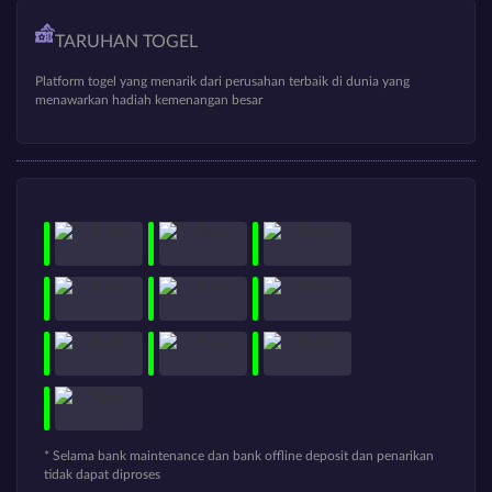
TARUHAN TOGEL
Platform togel yang menarik dari perusahan terbaik di dunia yang
menawarkan hadiah kemenangan besar
* Selama bank maintenance dan bank offline deposit dan penarikan
tidak dapat diproses