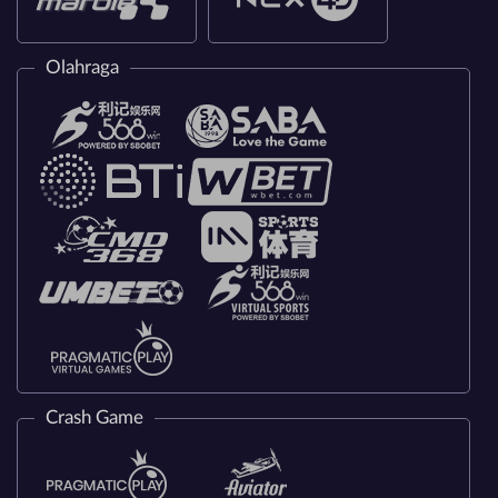
Olahraga
Crash Game