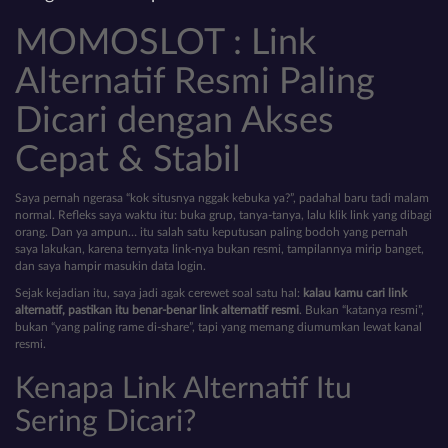
MOMOSLOT : Link
Alternatif Resmi Paling
Dicari dengan Akses
Cepat & Stabil
Saya pernah ngerasa “kok situsnya nggak kebuka ya?”, padahal baru tadi malam
normal. Refleks saya waktu itu: buka grup, tanya-tanya, lalu klik link yang dibagi
orang. Dan ya ampun… itu salah satu keputusan paling bodoh yang pernah
saya lakukan, karena ternyata link-nya bukan resmi, tampilannya mirip banget,
dan saya hampir masukin data login.
Sejak kejadian itu, saya jadi agak cerewet soal satu hal:
kalau kamu cari link
alternatif, pastikan itu benar-benar link alternatif resmi
. Bukan “katanya resmi”,
bukan “yang paling rame di-share”, tapi yang memang diumumkan lewat kanal
resmi.
Kenapa Link Alternatif Itu
Sering Dicari?