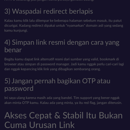
3) Waspadai redirect berlapis
Kalau kamu klik lalu dilempar ke beberapa halaman sebelum masuk, itu patut
dicurigai. Kadang redirect dipakai untuk “nyamarkan” domain asli yang sedang
kamu kunjungi.
4) Simpan link resmi dengan cara yang
benar
Begitu kamu dapat link alternatif resmi dari sumber yang valid, bookmark di
browser atau simpan di password manager. Jadi kamu nggak perlu cari-cari lagi
dan nggak kepancing klik link yang dibagikan sembarang orang.
5) Jangan pernah bagikan OTP atau
password
Ini saya ulang karena masih ada yang bandel. Tim support yang bener nggak
akan minta OTP kamu. Kalau ada yang minta, ya itu red flag, jangan diterusin.
Akses Cepat & Stabil Itu Bukan
Cuma Urusan Link