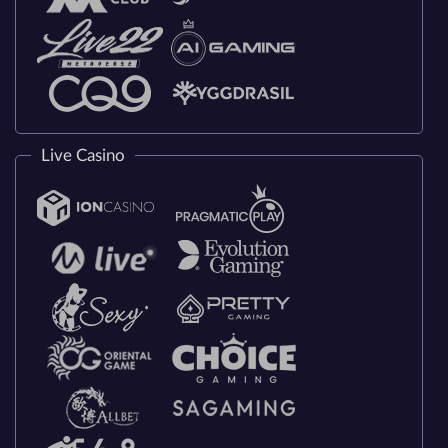
Live Casino