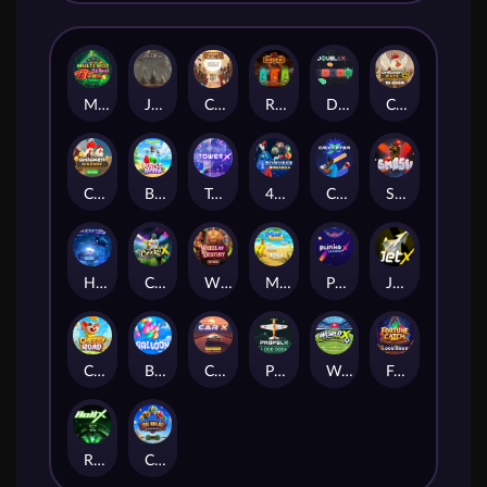
Multi Hot Wheel
JetX3
Crash Duel X
RodeoX
DoubleX
ChickenWays
Chicken Highway
Bottle Mania
TowerX
4 Bonuses Bonanza
CricketerX
Smash X
HelicopterX
CricketX
Wheel Of Destiny
MineIsland
PlinkoXClassic
JetX
Cheesy Road
Balloon
CarX
PropelX
World Champion X
Fortune Catch
RollX
CaiBalaoCappadocia