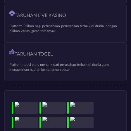
TARUHAN LIVE KASINO
Platform Pilihan bagi perusahaan-perusahaan terbaik di dunia, dengan
pilihan variasi game terbanyak
TARUHAN TOGEL
Platform togel yang menarik dari perusahan terbaik di dunia yang
menawarkan hadiah kemenangan besar