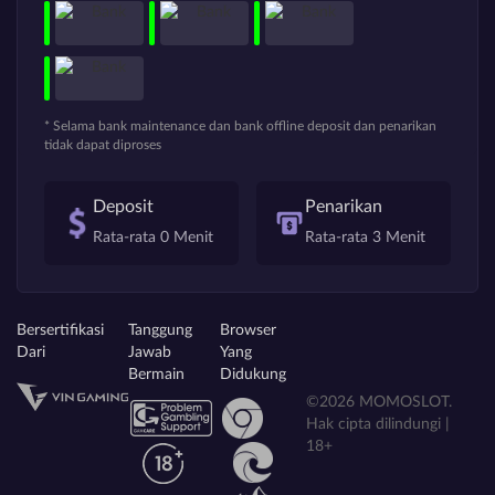
* Selama bank maintenance dan bank offline deposit dan penarikan
tidak dapat diproses
Deposit
Penarikan
Rata-rata 0 Menit
Rata-rata 3 Menit
Bersertifikasi
Tanggung
Browser
Dari
Jawab
Yang
Bermain
Didukung
©2026 MOMOSLOT.
Hak cipta dilindungi |
18+