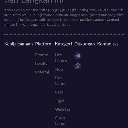
Kalau akses Momoslot sedang terganggu, langkah paling masuk akal adalah cek
kanal resmi atau hubungi layanan bantuan. Jangan ambil jalan pintas yang bikin
kamu rugi belakangan. Jadi, sebelum klik apa pun:
pastikan sumbernya resmi
,
simpan link yang benar, dan jaga akun kamu.
Kebijaksanaan
Platform
Kategori
Dukungan
Komunitas
Promosi
Hot
Games
Loyalty
Slots
Referral
Live
Casino
Race
Togel
Olahraga
Crash
Game