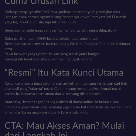
Cuma Urusan Link
Kadang orang nyalahin “link”-nya, padahal masalahnya di perangkat atau
jaringan. Saya pernah ngotot bilang “server-nya down”, ternyata Wi-Fi rumah
yang lagi rewel. Lucu sih, tapi bikin malu juga.
Beberapa hal sederhana yang sering membantu (dan sering dilupakan):
Coba ganti jaringan (Wi-Fi ke data seluler, atau sebaliknya).
Bersihkan cache browser, karena kadang file lama “ketahan” dan bikin halaman
error.
Pakai browser yang update, bukan yang sudah jadul banget.
Kurangi tab berat saat akses, biar loading nggak ketahan.
“Resmi” Itu Kata Kunci Utama
Kalau kamu cuma ingat satu hal dari artikel ini, ingat yang ini:
jangan cari link
alternatif yang “katanya” resmi
. Cari link yang memang
dikonfirmasi resmi
,
karena itu bedanya akses aman dan akses yang bikin masalah.
Buat saya, “kemenangan” paling realistis di dunia online itu bukan cuma
menang di permainan—tapi menang juga dalam hal keamanan: akun aman, data
aman, dan kamu nggak perlu panik karena salah klik.
CTA: Mau Akses Aman? Mulai
dari Langkah Ini