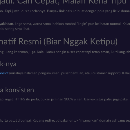
jadi: Cari Cepat, Malah Kena Tipu
tan. Tapi justru di situ celahnya. Banyak link palsu dibuat dengan pola yang licik: do
yakinkan
. Logo sama, warna sama, bahkan tombol “Login” pun kelihatan normal. Kalau k
u sering saya lihat.
atif Resmi (Biar Nggak Ketipu)
lang-ulang ke teman juga. Kalau kamu pengin akses cepat tapi tetap aman, ikuti langkah 
nk-nya
oslot
(misalnya halaman pengumuman, pusat bantuan, atau customer support). Kalau
a konsisten
pi ingat, HTTPS itu perlu, bukan jaminan 100% aman. Banyak situs palsu juga paka
, itu patut dicurigai. Kadang redirect dipakai untuk “nyamarkan” domain asli yang s