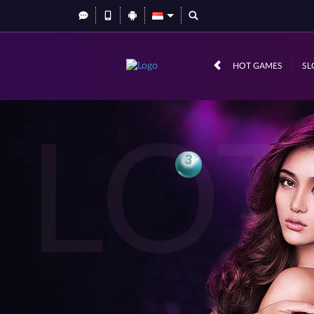
HOT GAMES
SL