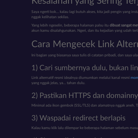
Kesalahan yang Sering Ter
Saya ngerti kok… kalau lagi butuh akses, kita jadi pengin yang ins
nggak kelihatan sekilas.
Yang lebih ngeselin, beberapa halaman palsu itu
dibuat sangat me
akun kamu disalahgunakan. Ngeri, dan itu kejadian yang udah terlal
Cara Mengecek Link Altern
Ini bagian yang biasanya saya tulis di catatan pribadi, dan saya u
1) Cari sumbernya dulu, bukan li
Link alternatif resmi idealnya diumumkan melalui kanal resmi
mom
yang nggak jelas, ya… tahan dulu.
2) Pastikan HTTPS dan domainny
Minimal ada ikon gembok (SSL/TLS) dan alamatnya nggak aneh. Ta
3) Waspadai redirect berlapis
Kalau kamu klik lalu dilempar ke beberapa halaman sebelum masuk