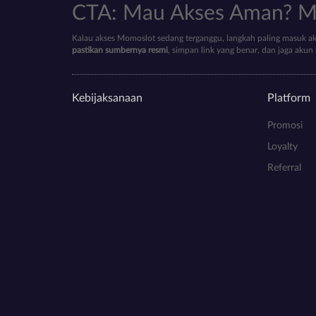
CTA: Mau Akses Aman? Mul
Kalau akses Momoslot sedang terganggu, langkah paling masuk akal
pastikan sumbernya resmi
, simpan link yang benar, dan jaga akun
Kebijaksanaan
Platform
Promosi
Loyalty
Referral