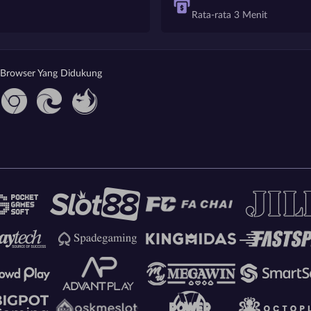
Rata-rata 3 Menit
Browser Yang Didukung