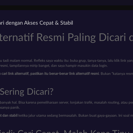
ari dengan Akses Cepat & Stabil
rnatif Resmi Paling Dicari
 tadi malam normal. Refleks saya waktu itu: buka grup, tanya-tanya, lalu klik link y
resmi, tampilannya mirip banget, dan saya hampir masukin data login.
cari link alternatif, pastikan itu benar-benar link alternatif resmi
. Bukan “katanya resm
 Sering Dicari?
nyak hal. Bisa karena pemeliharaan server, lonjakan trafik, masalah routing, atau per
asanya panik.
t dan stabil
ketika jalur utama sedang bermasalah. Bukan buat gaya-gayaan. Ini soa