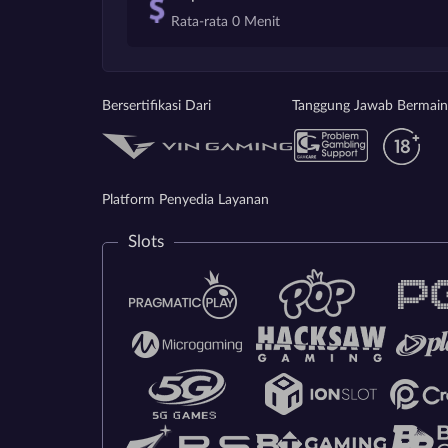
Rata-rata 0 Menit
Bersertifikasi Dari
Tanggung Jawab Bermain
Platform Penyedia Layanan
Slots