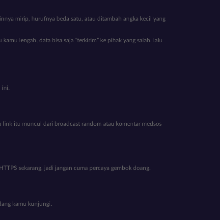
mainnya mirip, hurufnya beda satu, atau ditambah angka kecil yang
amu lengah, data bisa saja “terkirim” ke pihak yang salah, lalu
ini.
 link itu muncul dari broadcast random atau komentar medsos
i HTTPS sekarang, jadi jangan cuma percaya gembok doang.
edang kamu kunjungi.