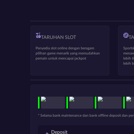
TARUHAN SLOT
T
Penyedia slot online dengan beragam
Sports
pilihan game menarik yang memudahkan
menawa
pemain untuk mencapai jackpot
lebih 
lebih 
* Selama bank maintenance dan bank offline deposit dan pen
Deposit