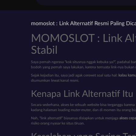
momoslot : Link Alternatif Resmi Paling Dic
MOMOSLOT : Link Alte
Stabil
Saya pernah ngerasa “kok situsnya nggak kebuka ya?”, padahal baru
bodoh yang pernah saya lakukan, karena ternyata link-nya bukan 
Sejak kejadian itu, saya jadi agak cerewet soal satu hal:
kalau kamu 
diumumkan lewat kanal resmi.
Kenapa Link Alternatif Itu
Secara sederhana, akses ke sebuah website bisa terganggu karena ba
kadang halaman loading muter-muter, dan di momen itu orang bi
Nah, “link alternatif” biasanya disiapkan untuk menjaga
akses cepa
risiko orang nyasar ke situs tiruan.