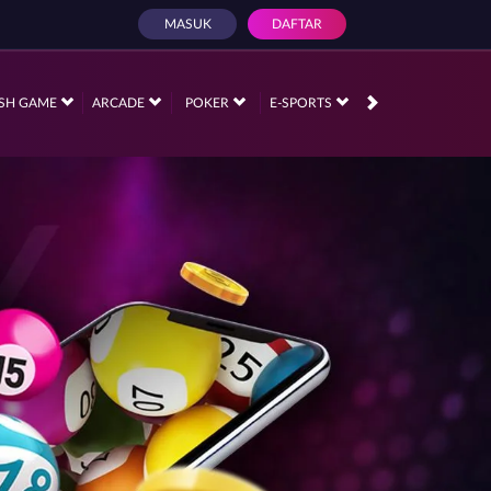
MASUK
DAFTAR
SH GAME
ARCADE
POKER
E-SPORTS
SABUNG AYAM