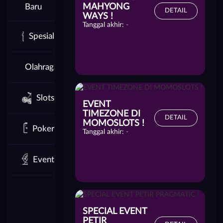
Baru
MAHYONG
DETAIL
WAYS !
Tanggal akhir:
-
Spesial
Olahraga
Slots
EVENT
TIMEZONE DI
DETAIL
MOMOSLOTS !
Poker
Tanggal akhir:
-
Event
SPECIAL EVENT
PETIR