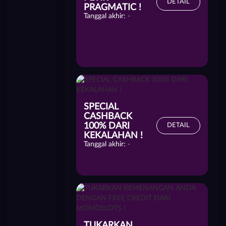
DETAIL
PRAGMATIC !
Tanggal akhir:
-
SPECIAL
CASHBACK
100% DARI
DETAIL
KEKALAHAN !
Tanggal akhir:
-
TUKARKAN