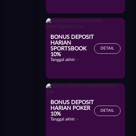
BONUS DEPOSIT
HARIAN
SPORTSBOOK
DETAIL
10%
Tanggal akhir:
-
BONUS DEPOSIT
HARIAN POKER
DETAIL
10%
Tanggal akhir:
-