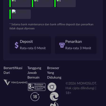
* Selama bank maintenance dan bank offline deposit dan penarikan
tidak dapat diproses
Deposit
Penarikan
Rata-rata 0 Menit
Rata-rata 3 Menit
Bersertifikasi
Tanggung
Browser
Dari
Jawab
Yang
Bermain
Didukung
©2026 MOMOSLOT.
Hak cipta dilindungi |
18+