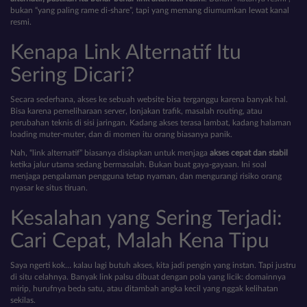
bukan “yang paling rame di-share”, tapi yang memang diumumkan lewat kanal
resmi.
Kenapa Link Alternatif Itu
Sering Dicari?
Secara sederhana, akses ke sebuah website bisa terganggu karena banyak hal.
Bisa karena pemeliharaan server, lonjakan trafik, masalah routing, atau
perubahan teknis di sisi jaringan. Kadang akses terasa lambat, kadang halaman
loading muter-muter, dan di momen itu orang biasanya panik.
Nah, “link alternatif” biasanya disiapkan untuk menjaga
akses cepat dan stabil
ketika jalur utama sedang bermasalah. Bukan buat gaya-gayaan. Ini soal
menjaga pengalaman pengguna tetap nyaman, dan mengurangi risiko orang
nyasar ke situs tiruan.
Kesalahan yang Sering Terjadi:
Cari Cepat, Malah Kena Tipu
Saya ngerti kok… kalau lagi butuh akses, kita jadi pengin yang instan. Tapi justru
di situ celahnya. Banyak link palsu dibuat dengan pola yang licik: domainnya
mirip, hurufnya beda satu, atau ditambah angka kecil yang nggak kelihatan
sekilas.