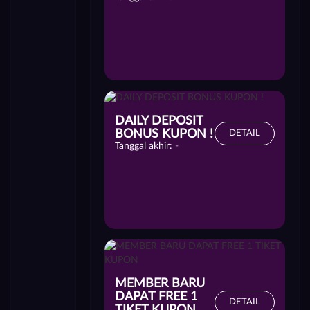
DAILY DEPOSIT
BONUS KUPON !
DETAIL
Tanggal akhir:
-
MEMBER BARU
DAPAT FREE 1
DETAIL