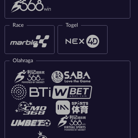
Race
Togel
Olahraga