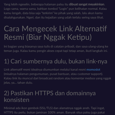
Yang lebih ngeselin, beberapa halaman palsu itu
dibuat sangat meyakinkan
.
Logo sama, warna sama, bahkan tombol “Login” pun kelihatan normal. Kalau
kamu lengah, data bisa saja “terkirim” ke pihak yang salah, lalu akun kamu
disalahgunakan. Ngeri, dan itu kejadian yang udah terlalu sering saya lihat.
Cara Mengecek Link Alternatif
Resmi (Biar Nggak Ketipu)
Ini bagian yang biasanya saya tulis di catatan pribadi, dan saya ulang-ulang ke
teman juga. Kalau kamu pengin akses cepat tapi tetap aman, ikuti langkah ini.
1) Cari sumbernya dulu, bukan link-nya
Link alternatif resmi idealnya diumumkan melalui kanal resmi
momoslot
(misalnya halaman pengumuman, pusat bantuan, atau customer support).
Kalau link itu muncul dari broadcast random atau komentar medsos yang nggak
jelas, ya… tahan dulu.
2) Pastikan HTTPS dan domainnya
konsisten
Minimal ada ikon gembok (SSL/TLS) dan alamatnya nggak aneh. Tapi ingat,
HTTPS itu perlu, bukan jaminan 100% aman. Banyak situs palsu juga pakai