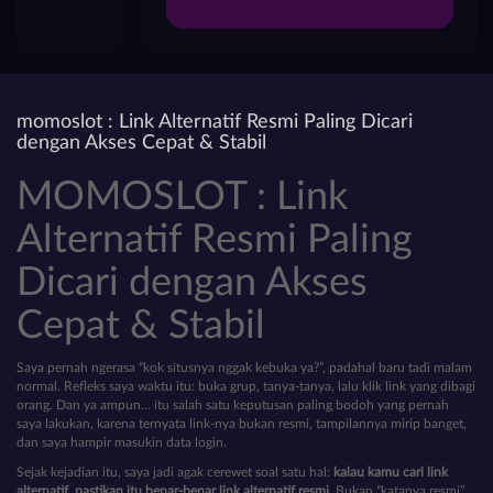
momoslot : Link Alternatif Resmi Paling Dicari
dengan Akses Cepat & Stabil
MOMOSLOT : Link
Alternatif Resmi Paling
Dicari dengan Akses
Cepat & Stabil
Saya pernah ngerasa “kok situsnya nggak kebuka ya?”, padahal baru tadi malam
normal. Refleks saya waktu itu: buka grup, tanya-tanya, lalu klik link yang dibagi
orang. Dan ya ampun… itu salah satu keputusan paling bodoh yang pernah
saya lakukan, karena ternyata link-nya bukan resmi, tampilannya mirip banget,
dan saya hampir masukin data login.
Sejak kejadian itu, saya jadi agak cerewet soal satu hal:
kalau kamu cari link
alternatif, pastikan itu benar-benar link alternatif resmi
. Bukan “katanya resmi”,