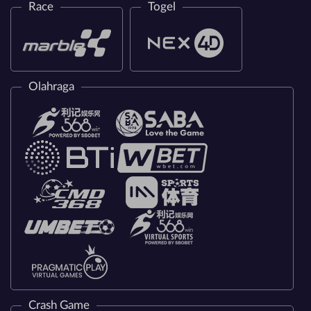
Race
Togel
Olahraga
Crash Game