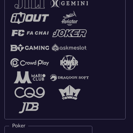
Poker