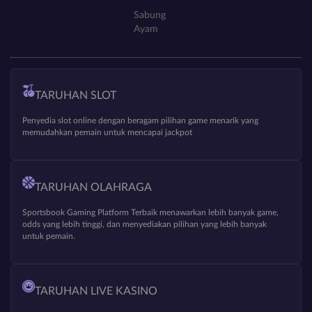
Sabung
Ayam
TARUHAN SLOT
Penyedia slot online dengan beragam pilihan game menarik yang
memudahkan pemain untuk mencapai jackpot
TARUHAN OLAHRAGA
Sportsbook Gaming Platform Terbaik menawarkan lebih banyak game,
odds yang lebih tinggi, dan menyediakan pilihan yang lebih banyak
untuk pemain.
TARUHAN LIVE KASINO