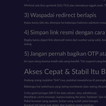
Minimal ada ikon gembok (SSL/TLS) dan alamatnya nggak aneh. Ta
3) Waspadai redirect berlapis
Kalau kamu klik lalu dilempar ke beberapa halaman sebelum masuk
4) Simpan link resmi dengan cara
Begitu kamu dapat link alternatif resmi dari sumber yang valid, 
orang.
5) Jangan pernah bagikan OTP a
Ini saya ulang karena masih ada yang bandel. Tim support yang be
Akses Cepat & Stabil Itu
Kadang orang nyalahin “link”-nya, padahal masalahnya di perangkat
Beberapa hal sederhana yang sering membantu (dan sering dilupa
Coba ganti jaringan (Wi-Fi ke data seluler, atau sebaliknya).
Bersihkan cache browser, karena kadang file lama “ketahan” dan b
Pakai browser yang update, bukan yang sudah jadul banget.
Kurangi tab berat saat akses, biar loading nggak ketahan.