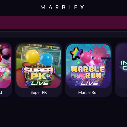
MARBLEX
d
Super PK
Marble Run