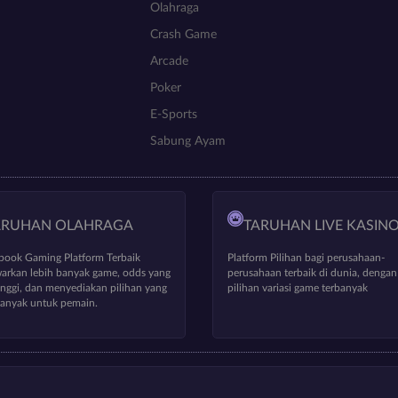
Olahraga
Crash Game
Arcade
Poker
E-Sports
Sabung Ayam
ARUHAN OLAHRAGA
TARUHAN LIVE KASIN
book Gaming Platform Terbaik
Platform Pilihan bagi perusahaan-
rkan lebih banyak game, odds yang
perusahaan terbaik di dunia, dengan
tinggi, dan menyediakan pilihan yang
pilihan variasi game terbanyak
banyak untuk pemain.