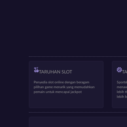
TARUHAN SLOT
T
Penyedia slot online dengan beragam
Sports
pilihan game menarik yang memudahkan
menawa
pemain untuk mencapai jackpot
lebih 
lebih 