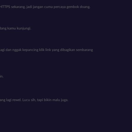
i HTTPS sekarang, jadi jangan cuma percaya gembok doang.
edang kamu kunjungi.
 lagi dan nggak kepancing klik link yang dibagikan sembarang
in.
g lagi rewel. Lucu sih, tapi bikin malu juga.