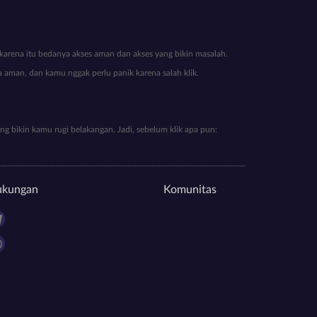
 karena itu bedanya akses aman dan akses yang bikin masalah.
 aman, dan kamu nggak perlu panik karena salah klik.
g bikin kamu rugi belakangan. Jadi, sebelum klik apa pun:
ukungan
Komunitas