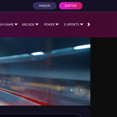
MASUK
DAFTAR
SH GAME
ARCADE
POKER
E-SPORTS
SABUNG AYAM