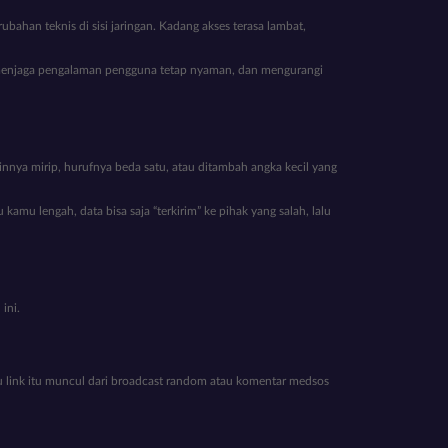
ubahan teknis di sisi jaringan. Kadang akses terasa lambat,
l menjaga pengalaman pengguna tetap nyaman, dan mengurangi
mainnya mirip, hurufnya beda satu, atau ditambah angka kecil yang
amu lengah, data bisa saja “terkirim” ke pihak yang salah, lalu
ini.
 link itu muncul dari broadcast random atau komentar medsos