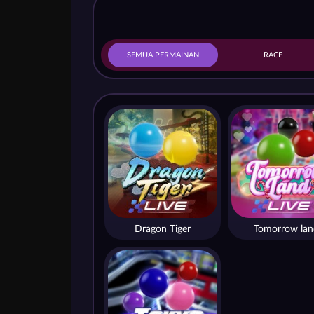
SEMUA PERMAINAN
RACE
Dragon Tiger
Tomorrow lan