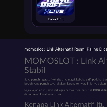
Tokyo Drift
momoslot : Link Alternatif Resmi Paling Dic
MOMOSLOT : Link Alte
Stabil
Saya pernah ngerasa “kok situsnya nggak kebuka ya?”, padahal baru
bodoh yang pernah saya lakukan, karena ternyata link-nya bukan 
Sejak kejadian itu, saya jadi agak cerewet soal satu hal:
kalau kamu 
diumumkan lewat kanal resmi.
Kenapa Link Alternatif Itu