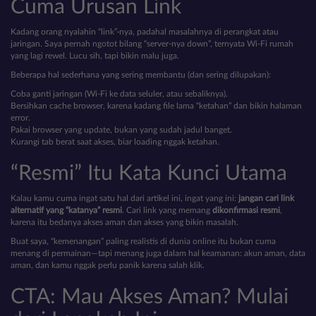
Cuma Urusan Link
Kadang orang nyalahin “link”-nya, padahal masalahnya di perangkat atau
jaringan. Saya pernah ngotot bilang “server-nya down”, ternyata Wi-Fi rumah
yang lagi rewel. Lucu sih, tapi bikin malu juga.
Beberapa hal sederhana yang sering membantu (dan sering dilupakan):
Coba ganti jaringan (Wi-Fi ke data seluler, atau sebaliknya).
Bersihkan cache browser, karena kadang file lama “ketahan” dan bikin halaman
error.
Pakai browser yang update, bukan yang sudah jadul banget.
Kurangi tab berat saat akses, biar loading nggak ketahan.
“Resmi” Itu Kata Kunci Utama
Kalau kamu cuma ingat satu hal dari artikel ini, ingat yang ini:
jangan cari link
alternatif yang “katanya” resmi
. Cari link yang memang
dikonfirmasi resmi
,
karena itu bedanya akses aman dan akses yang bikin masalah.
Buat saya, “kemenangan” paling realistis di dunia online itu bukan cuma
menang di permainan—tapi menang juga dalam hal keamanan: akun aman, data
aman, dan kamu nggak perlu panik karena salah klik.
CTA: Mau Akses Aman? Mulai