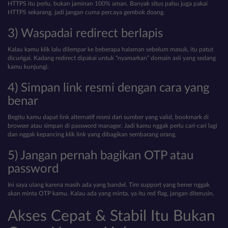
HTTPS itu perlu, bukan jaminan 100% aman. Banyak situs palsu juga pakai
HTTPS sekarang, jadi jangan cuma percaya gembok doang.
3) Waspadai redirect berlapis
Kalau kamu klik lalu dilempar ke beberapa halaman sebelum masuk, itu patut
dicurigai. Kadang redirect dipakai untuk “nyamarkan” domain asli yang sedang
kamu kunjungi.
4) Simpan link resmi dengan cara yang
benar
Begitu kamu dapat link alternatif resmi dari sumber yang valid, bookmark di
browser atau simpan di password manager. Jadi kamu nggak perlu cari-cari lagi
dan nggak kepancing klik link yang dibagikan sembarang orang.
5) Jangan pernah bagikan OTP atau
password
Ini saya ulang karena masih ada yang bandel. Tim support yang bener nggak
akan minta OTP kamu. Kalau ada yang minta, ya itu red flag, jangan diterusin.
Akses Cepat & Stabil Itu Bukan