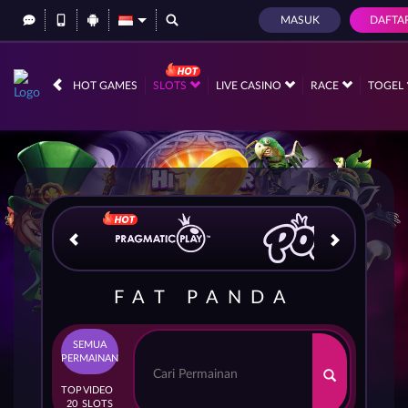
MASUK
DAFTA
IDR
12,687,626,
HOT GAMES
SLOTS
LIVE CASINO
RACE
TOGEL
FAT PANDA
SEMUA
PERMAINAN
TOP
VIDEO
20
SLOTS