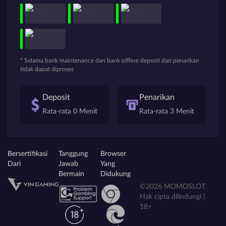
* Selama bank maintenance dan bank offline deposit dan penarikan
tidak dapat diproses
Deposit
Penarikan
Rata-rata 0 Menit
Rata-rata 3 Menit
Bersertifikasi
Tanggung
Browser
Dari
Jawab
Yang
Bermain
Didukung
©2026 MOMOSLOT.
Hak cipta dilindungi |
18+