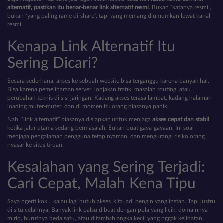
alternatif, pastikan itu benar-benar link alternatif resmi
. Bukan “katanya resmi”,
bukan “yang paling rame di-share”, tapi yang memang diumumkan lewat kanal
resmi.
Kenapa Link Alternatif Itu
Sering Dicari?
Secara sederhana, akses ke sebuah website bisa terganggu karena banyak hal.
Bisa karena pemeliharaan server, lonjakan trafik, masalah routing, atau
perubahan teknis di sisi jaringan. Kadang akses terasa lambat, kadang halaman
loading muter-muter, dan di momen itu orang biasanya panik.
Nah, “link alternatif” biasanya disiapkan untuk menjaga
akses cepat dan stabil
ketika jalur utama sedang bermasalah. Bukan buat gaya-gayaan. Ini soal
menjaga pengalaman pengguna tetap nyaman, dan mengurangi risiko orang
nyasar ke situs tiruan.
Kesalahan yang Sering Terjadi:
Cari Cepat, Malah Kena Tipu
Saya ngerti kok… kalau lagi butuh akses, kita jadi pengin yang instan. Tapi justru
di situ celahnya. Banyak link palsu dibuat dengan pola yang licik: domainnya
mirip, hurufnya beda satu, atau ditambah angka kecil yang nggak kelihatan