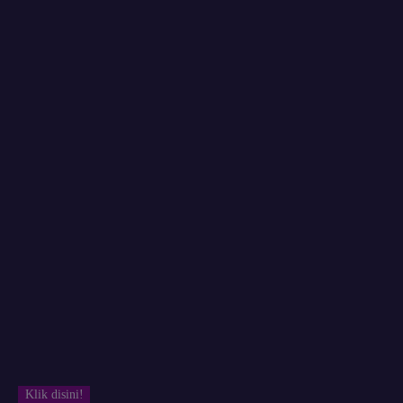
Klik disini!