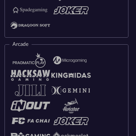
Arcade