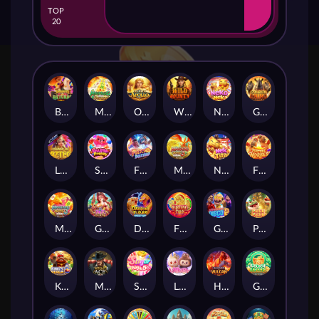
TOP
20
BANDITO RETURNS
MAHJONG 5 DRAGONS
OLYMPUS APOLLO
WILD BOUNTY
NEKO X NEKO
GOLDEN RHINO
LEGACY OF AZTEC
SUGAR FRENZY
FIERY BOXING
MAHJONG WAYS 3+
NEKO TITAN
FORTUNE HORSES
MAHJONG WAYS 3
GOLDEN ISLAND
DRAGON TIGER SHOWDOWN
FORTUNE TRIO
GOVERNMENT DISCO 2
PICHU PICHU
KING'S REALM
MEGA ACE
SUGAR HIGH5
LABUBY
HAMMER OF VULCAN
GOLDEN LEGEND