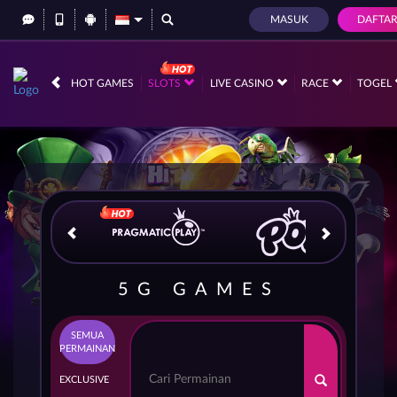
MASUK
DAFTA
IDR
12,670,271,
HOT GAMES
SLOTS
LIVE CASINO
RACE
TOGEL
5G GAMES
SEMUA
PERMAINAN
EXCLUSIVE