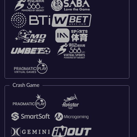
Crash Game