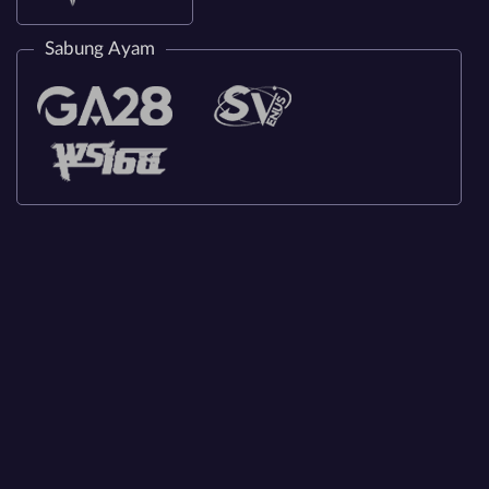
Sabung Ayam