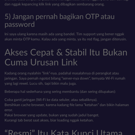
dan nggak kepancing klik link yang dibagikan sembarang orang.
5) Jangan pernah bagikan OTP atau
password
Ini saya ulang karena masih ada yang bandel. Tim support yang bener nggak
akan minta OTP kamu. Kalau ada yang minta, ya itu red flag, jangan diterusin.
Akses Cepat & Stabil Itu Bukan
Cuma Urusan Link
Kadang orang nyalahin “link”-nya, padahal masalahnya di perangkat atau
jaringan. Saya pernah ngotot bilang “server-nya down”, ternyata Wi-Fi rumah
yang lagi rewel. Lucu sih, tapi bikin malu juga.
Beberapa hal sederhana yang sering membantu (dan sering dilupakan):
Coba ganti jaringan (Wi-Fi ke data seluler, atau sebaliknya).
Bersihkan cache browser, karena kadang file lama “ketahan” dan bikin halaman
error.
Pakai browser yang update, bukan yang sudah jadul banget.
Kurangi tab berat saat akses, biar loading nggak ketahan.
“Resmi” Itu Kata Kunci Utama