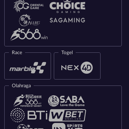
Race
Togel
Olahraga