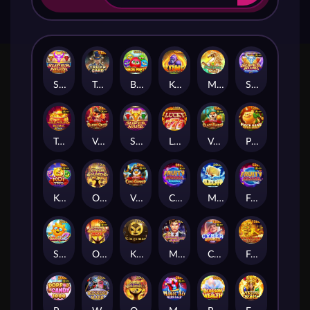
SuperNiubiDeluxe
Trump Card
BirdsParty
Kong
Mahjong Wins
Super Niubi Fortune X-Huge
TreasureBowl
Voyage of Daring Queen X-Lock
SuperNiubi
LuckySeven
Voyage of Blast Raider X-Lock
Piggy Bank
KOI TRIO
Open Sesame
Voyage of Cryo Gunner X-Lock
Combo Fruity Bonanza Combo
Mjolnir
Fruity Bonanza
Spindrift2
Open Sesame Mega
Kingsman
Moneybags Man
Cyber Bounty 4096
Fortune Treasure