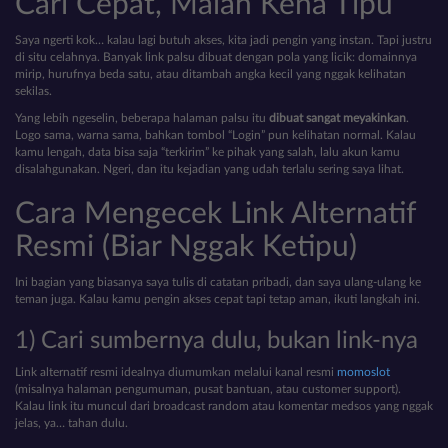
Cari Cepat, Malah Kena Tipu
Saya ngerti kok… kalau lagi butuh akses, kita jadi pengin yang instan. Tapi justru
di situ celahnya. Banyak link palsu dibuat dengan pola yang licik: domainnya
mirip, hurufnya beda satu, atau ditambah angka kecil yang nggak kelihatan
sekilas.
Yang lebih ngeselin, beberapa halaman palsu itu
dibuat sangat meyakinkan
.
Logo sama, warna sama, bahkan tombol “Login” pun kelihatan normal. Kalau
kamu lengah, data bisa saja “terkirim” ke pihak yang salah, lalu akun kamu
disalahgunakan. Ngeri, dan itu kejadian yang udah terlalu sering saya lihat.
Cara Mengecek Link Alternatif
Resmi (Biar Nggak Ketipu)
Ini bagian yang biasanya saya tulis di catatan pribadi, dan saya ulang-ulang ke
teman juga. Kalau kamu pengin akses cepat tapi tetap aman, ikuti langkah ini.
1) Cari sumbernya dulu, bukan link-nya
Link alternatif resmi idealnya diumumkan melalui kanal resmi
momoslot
(misalnya halaman pengumuman, pusat bantuan, atau customer support).
Kalau link itu muncul dari broadcast random atau komentar medsos yang nggak
jelas, ya… tahan dulu.