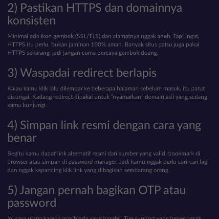
2) Pastikan HTTPS dan domainnya
konsisten
Minimal ada ikon gembok (SSL/TLS) dan alamatnya nggak aneh. Tapi ingat,
HTTPS itu perlu, bukan jaminan 100% aman. Banyak situs palsu juga pakai
HTTPS sekarang, jadi jangan cuma percaya gembok doang.
3) Waspadai redirect berlapis
Kalau kamu klik lalu dilempar ke beberapa halaman sebelum masuk, itu patut
dicurigai. Kadang redirect dipakai untuk “nyamarkan” domain asli yang sedang
kamu kunjungi.
4) Simpan link resmi dengan cara yang
benar
Begitu kamu dapat link alternatif resmi dari sumber yang valid, bookmark di
browser atau simpan di password manager. Jadi kamu nggak perlu cari-cari lagi
dan nggak kepancing klik link yang dibagikan sembarang orang.
5) Jangan pernah bagikan OTP atau
password
Ini saya ulang karena masih ada yang bandel. Tim support yang bener nggak