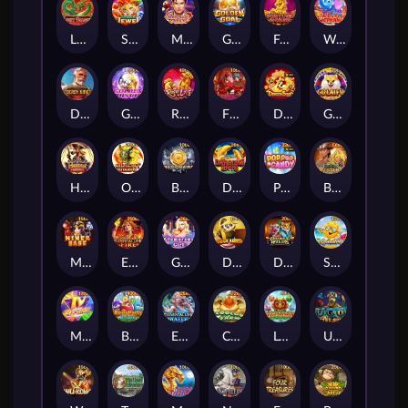
Lucky Dragons
Samba Jewel
Moneybags Man 2
Golden Goal
FortuneHorse
Wonder Elephant
Derby King
GoldenDisco
Rooster In Love
Flirting Scholar Tang
Dragon Soar
GoLaiFu
Horse of Bounty
OrientAnimals
Billionaire
DragonsGate
Pop Pop Candy
Book of Mystery
MinerBabe
Elemental Link Fire
Glamorous Girl
Dragon Warrior
DoubleWilds
Spindrift
MarvelousIV
Birds Party Deluxe
Elemental Link Water
CooCoo Farm
Legendary5
UGO Aztec Gold