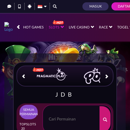
MASUK
DAFTA
IDR
12,687,493,
HOT GAMES
SLOTS
LIVE CASINO
RACE
TOGEL
JDB
SEMUA
PERMAINAN
TOP
SLOTS
20