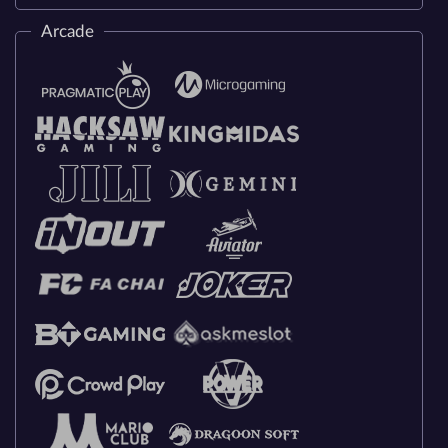
Arcade