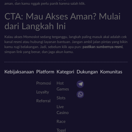
aman, dan kamu nggak perlu panik karena salah klik.
CTA: Mau Akses Aman? Mulai
dari Langkah Ini
Kalau akses Momoslot sedang terganggu, langkah paling masuk akal adalah cek
kanal resmi atau hubungi layanan bantuan. Jangan ambil jalan pintas yang bikin
kamu rugi belakangan. Jadi, sebelum klik apa pun:
pastikan sumbernya resmi
,
simpan link yang benar, dan jaga akun kamu.
Kebijaksanaan
Platform
Kategori
Dukungan
Komunitas
Promosi
Hot
Games
Loyalty
Slots
Referral
Live
Casino
Race
Togel