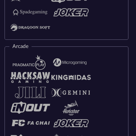
Arcade