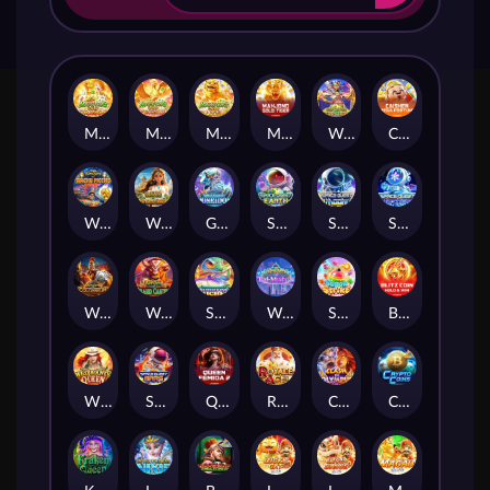
Mahjong Gold: Dragon
Mahjong Gold: Phoenix
Mahjong Gold: Lion
Mahjong Gold: Tiger
Wonders of Giza Pyramid
CaiShen Mega Fortune
Wonders of Machu Picchu
Wonder of Hanging Garden
God's Gambit: Poseidon
Space Quest: Earth
Space Quest: Moon
Space Quest: Neptune
Wonders of Colosseum
Wonders of Grand Canyon
Slithering Riches
Wonders of Taj Mahal
Sugar Strike
Blitz Coin: Hold & Win
Wild Bounty Queen
Space Quest: Mars
Queen Femida 2
Royale Ace
Clash of Olympus
Crypto Coin