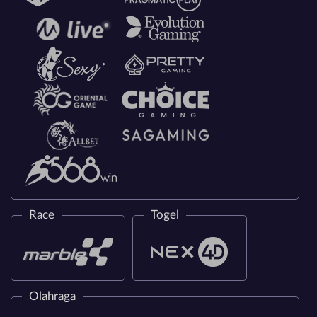
Race
Togel
Olahraga