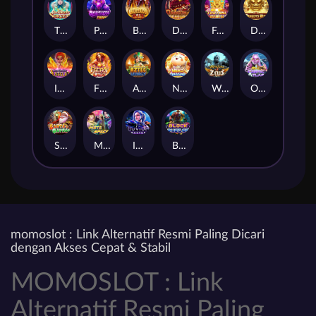
The Great Sorcery
Panthera Pardus
Buffalo Blaze
Dragon Treasure
Fortune Realm
Dragon Wish
Into the Fay: Ashley
Fiery Lady
Aztec Legacy
Neko Treasure
Wonders of Zeus
Oni Cosmic Atlas
Santa's Payday
Meta Space
Illuvium Master
Block Buster
momoslot : Link Alternatif Resmi Paling Dicari
dengan Akses Cepat & Stabil
MOMOSLOT : Link
Alternatif Resmi Paling