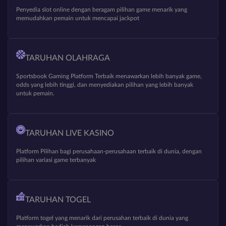
Penyedia slot online dengan beragam pilihan game menarik yang
memudahkan pemain untuk mencapai jackpot
TARUHAN OLAHRAGA
Sportsbook Gaming Platform Terbaik menawarkan lebih banyak game,
odds yang lebih tinggi, dan menyediakan pilihan yang lebih banyak
untuk pemain.
TARUHAN LIVE KASINO
Platform Pilihan bagi perusahaan-perusahaan terbaik di dunia, dengan
pilihan variasi game terbanyak
TARUHAN TOGEL
Platform togel yang menarik dari perusahan terbaik di dunia yang