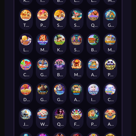
Kraken Queen
Into The Fay: Nixie
Bloodmoon Amazonia
Lucky Cat Slot4D
Lion Dance Slot4D
Macau Slot4D
Tiger Slot4D
Phoenix Slot4D
Slot4D
Shipwrecked Riches
Quantum Of Giza
Great Wall of Meta Dragon
Lucky Coins
Mahjong Style
Kingdom of Luck
Sanctum Of Savanah
Bonsai of the Riches
Mobox Olympia
Candy Bomb
Goal Rush
Black Pink (B.P.) in Metaverse
Mask of Truth Jumboways
Axie Universe
Panda Realm
Dragon FAFAFA
God's Gambit : Hades
God's Gambit Zeus
Apes Squad
Into the Fay: Snowie
Classic Diamond X5
Jarvis
Winter Winnings
Queen Femida
Fortune Dance
Princess and the Evil Witch
Advent of the Dragon