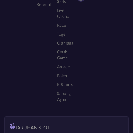
Slots
Referral
Live
Casino
Race
Togel
Olahraga
Crash
Game
Arcade
Poker
E-Sports
Sabung
Ayam
TARUHAN SLOT