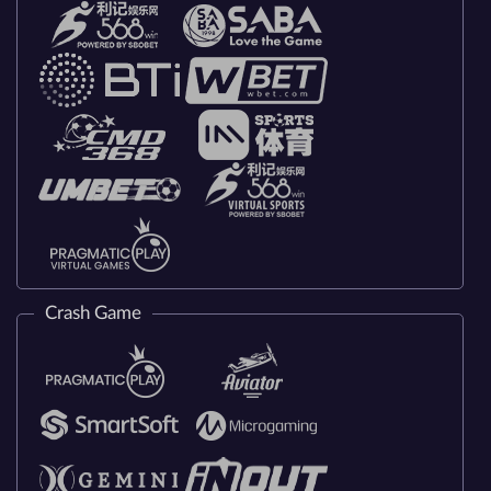
Crash Game