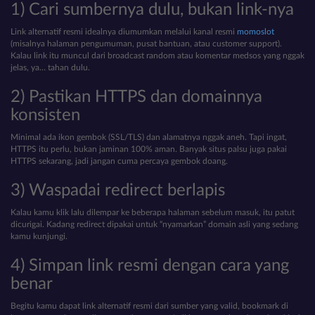
1) Cari sumbernya dulu, bukan link-nya
Link alternatif resmi idealnya diumumkan melalui kanal resmi
momoslot
(misalnya halaman pengumuman, pusat bantuan, atau customer support).
Kalau link itu muncul dari broadcast random atau komentar medsos yang nggak
jelas, ya… tahan dulu.
2) Pastikan HTTPS dan domainnya
konsisten
Minimal ada ikon gembok (SSL/TLS) dan alamatnya nggak aneh. Tapi ingat,
HTTPS itu perlu, bukan jaminan 100% aman. Banyak situs palsu juga pakai
HTTPS sekarang, jadi jangan cuma percaya gembok doang.
3) Waspadai redirect berlapis
Kalau kamu klik lalu dilempar ke beberapa halaman sebelum masuk, itu patut
dicurigai. Kadang redirect dipakai untuk “nyamarkan” domain asli yang sedang
kamu kunjungi.
4) Simpan link resmi dengan cara yang
benar
Begitu kamu dapat link alternatif resmi dari sumber yang valid, bookmark di